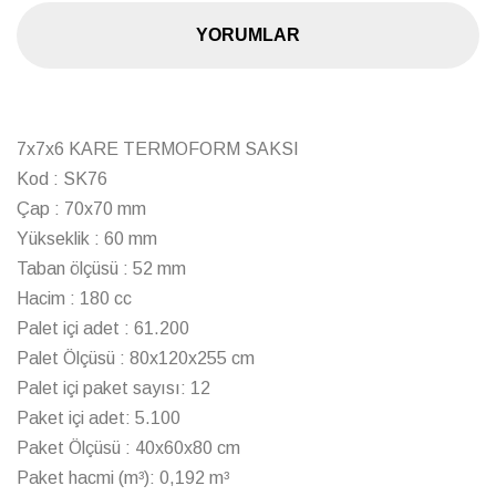
Palet Ölçüsü : 80x120x255 cm
Palet içi paket sayısı: 12
Paket içi adet: 5.100
Paket Ölçüsü : 40x60x80 cm
Paket hacmi (m³): 0,192 m³
GTİP Kodu : 392310100000
ÖZ-KA VAKUM TERMOFORM SAKSILAR – TEMEL
AVANTAJLAR
Profesyonel Yetiştiriciler İçin Tasarlanmıştır
Kusursuz Kenar Yapısı
Otomatik ve yarı otomatik saksı doldurma makinelerinde
sorunsuz ve güvenilir bir çalışma için hassasiyetle
tasarlanmış kenar yapısı; maksimum üretim verimliliği
sağlar.