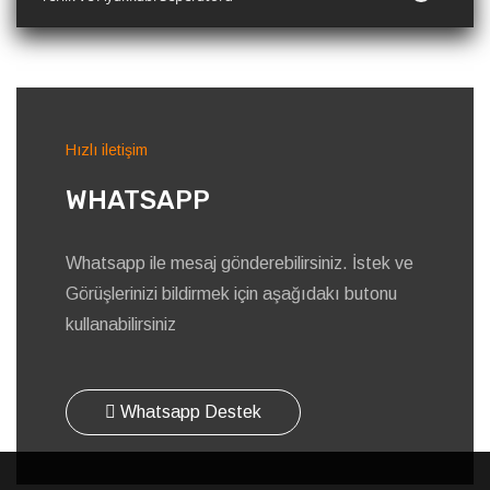
Whatsapp Destek
Hakkımızda Öz-Ka Vakum Plastik, köklü bir endüstriyel miras
ve onlarca yıllık uygulamalı uzmanlık üzerine inşa edilmiş aile
şirketidir. Şirketin kurucusu Tahir Özmen, aslen Yozgat kökenli
dokuz k..
Devamı
Bizden Haberler