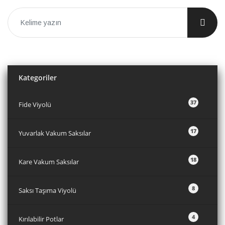
Kare Vakum Saksılar
8
Saksı Taşıma Viyolü
4
Kırılabilir Potlar
14
Üretim Saksıları
21
Dekoratif Saksılar
14
Tarım Ve Sera Malzemeleri
25
Ayran Viyolü
5
Meyve Viyolü