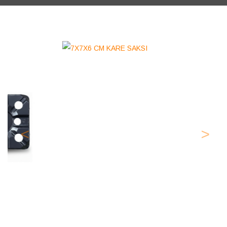
Previous
Next
7X7X6 CM KARE SAKSI
Ürün Kodu:
SK76
Kategoriler :
Kare Vakum Saksılar
1229 Kişi Görüntüledi
SIPARIŞ VE TEKLIF VER