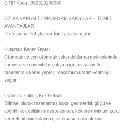
Optimize Edilmiş Kök Gelişimi
Bilimsel olarak tasarlanmış saksı geometrisi, güçlü ve
sağlıklı kök gelişimini desteklerken, köklere minimum zarar
vererek bitkinin kolayca çıkarılmasına olanak tanır.
Üstün Drenaj ve Havalandırma
Özel tasarım drenaj delikleri, mükemmel su tahliyesi ve
optimum hava sirkülasyonu sağlayarak daha sağlıklı bitkiler
için ideal yetiştirme koşulları oluşturur.
Azaltılmış Işık Geçirgenliği
Termoform yapı, kök bölgesine ışık girişini en aza indirerek
kök stresini önlemeye yardımcı olur ve güçlü, düzenli kök
gelişimini destekler.
Üstün Kaliteli Üretim
Tutarlı et kalınlığına sahip, yüksek kaliteli geri