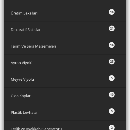
10
Gıda Kapları
5
Plastik Levhalar
2
Terlik ve Ayakkabı Seperatörü
Hızlı iletişim
WHATSAPP
Whatsapp ile mesaj gönderebilirsiniz. İstek ve
Görüşlerinizi bildirmek için aşağıdakı butonu
kullanabilirsiniz