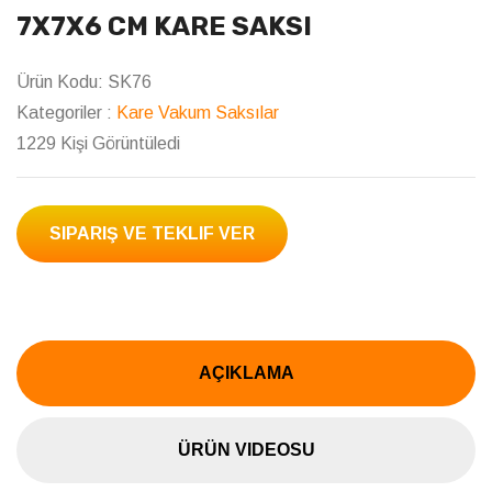
AÇIKLAMA
ÜRÜN VIDEOSU
YORUMLAR
7x7x6 KARE TERMOFORM SAKSI
Kod : SK76
Çap : 70x70 mm
Yükseklik : 60 mm
Taban ölçüsü : 52 mm
Hacim : 180 cc
Palet içi adet : 61.200