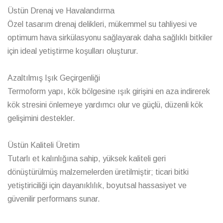
dönüştürülmüş malzemelerden üretilmiştir; ticari bitki
yetiştiriciliği için dayanıklılık, boyutsal hassasiyet ve
güvenilir performans sunar.
Kategoriler
37
Fide Viyolü
17
Yuvarlak Vakum Saksılar
18